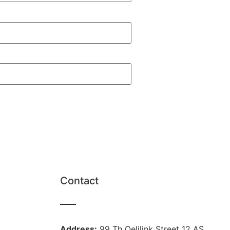
Contact
Address:
99 Th Qelilink Street 12 AS